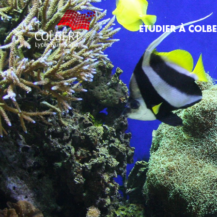
ETUDIER À COLB
Lycée Gén
Technolo
Section
d’enseig
professio