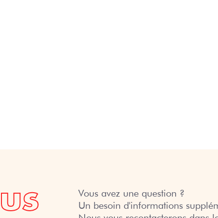
l’aéronautique)
BTS CIEL,
Centre de
Option B
Ressources
Électronique et
Réseaux
Projets
développement
durable
Mini Entreprises
Forums
us
Vous avez une question ?
Un besoin d'informations supplém
Les anciens élèves
Nous vous recontacterons dans le