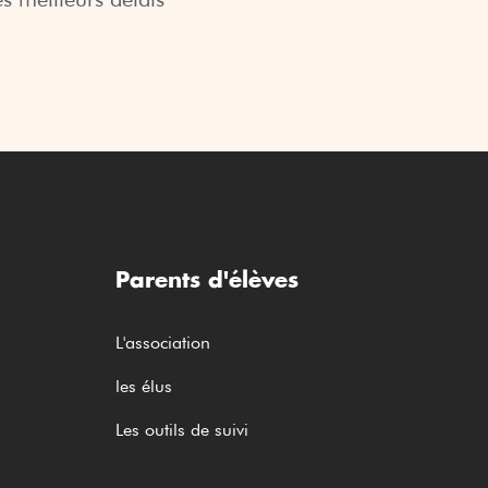
u
i
m
o
e
d
n
u
t
L
a
y
ti
c
o
é
Parents d'élèves
n
e
L'association
les élus
Les outils de suivi