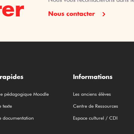
ter
(Bureau des
Alumni)
Nous contacter
Open Badges :
Valorisez vos
talents
Blog
 rapides
Informations
me pédagogique Moodle
Les anciens élèves
 texte
Centre de Ressources
e documentation
Espace culturel / CDI