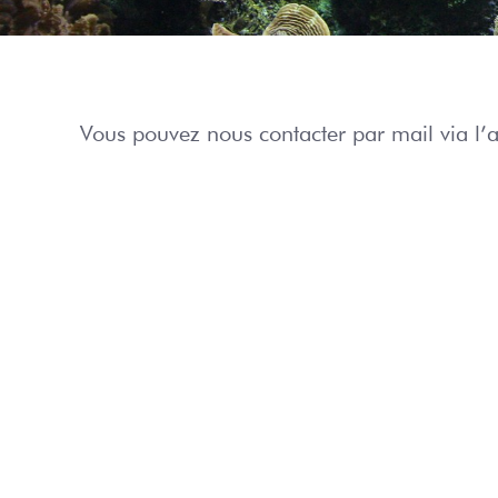
Les BTS
Les licenc
Vous pouvez nous contacter par mail via l’
Les CPGE
L’apprent
Formation
au long de
Les Forma
KNX