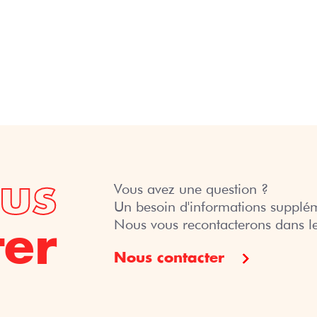
(Bureau des
Alumni)
Open Badges :
Valorisez vos
talents
Blog
us
Vous avez une question ?
Un besoin d'informations supplém
Nous vous recontacterons dans le
ter
Nous contacter