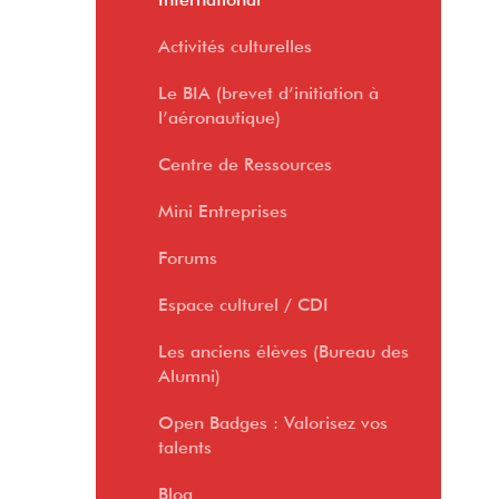
n
o
lt
b
o
o
u
m
Activités culturelles
t
d
r
a
Le BIA (brevet d’initiation à
e
le
e
il
l’aéronautique)
Centre de Ressources
Mini Entreprises
E
s
Forums
p
Espace culturel / CDI
a
W
Les anciens élèves (Bureau des
c
e
Alumni)
e
b
d
r
Open Badges : Valorisez vos
talents
o
a
c
d
Blog