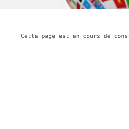
Les BTS
Les licenc
Cette page est en cours de cons
Les CPGE
L’apprent
Formation
au long de
Les Forma
KNX