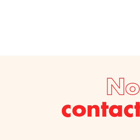
No
contac